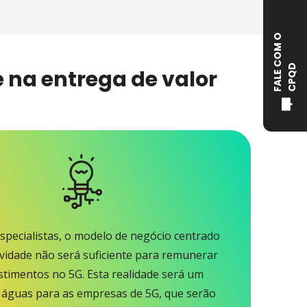
F
A
L
E
C
O
M
O
C
P
Q
D
 na entrega de valor
pecialistas, o modelo de negócio centrado
ividade não será suficiente para remunerar
stimentos no 5G. Esta realidade será um
e águas para as empresas de 5G, que serão