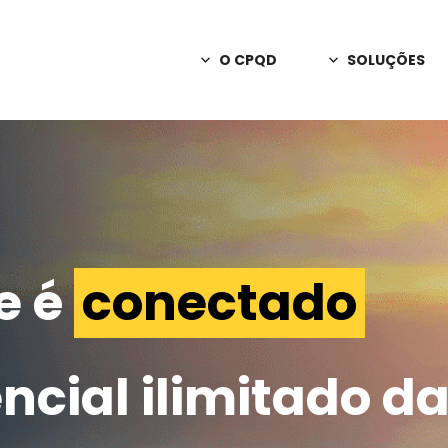
O CPQD
SOLUÇÕES
Sobre o CPQD
Consultoria
Apoio em decisõ
Notícias
C2n
Releases
Redes privativas
A Marca CPQD
PD&I Sob En
Inovação e criaç
e é
conectado
Programa de Parcerias
Interação Int
Relatório Anual
IA para canais 
Trabalhe Conosco
ncial ilimitado d
Orbill
Monetização, fa
Fale Conosco