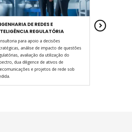
NGENHARIA DE REDES E
PILOTOS E T
NTELIGÊNCIA REGULATÓRIA
TECNOLOGI
nsultoria para apoio a decisões
Consultoria para
tratégicas, análise de impacto de questões
de roll out e me
gulatórias, avaliação da utilização do
de redes públic
pectro, dua diligence de ativos de
lecomunicações e projetos de rede sob
dida.