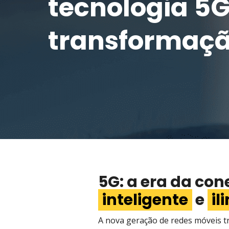
tecnologia 5G
transformação
5G: a era da con
inteligente
e
il
A nova geração de redes móveis t