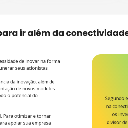
para ir além da conectividade
essidade de inovar na forma
unerar seus acionistas.
ância da inovação, além de
mentação de novos modelos
odo o potencial do
Segundo es
na conect
os inve
. Para otimizar e tornar
divisor d
para apoiar sua empresa