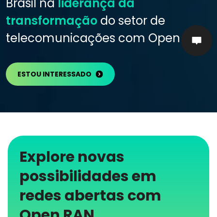
Brasil na
liderança da
transformação
do setor de
telecomunicações com Open Ran
ESTOU INTERESSADO
Explore novas
possibilidades em
redes abertas com
Open RAN