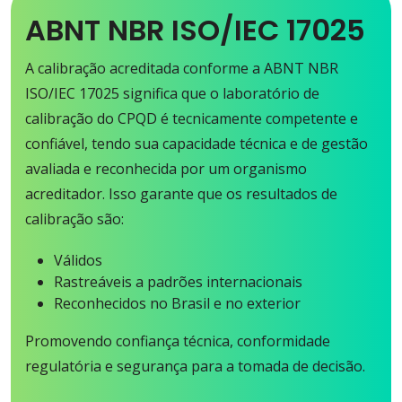
precisão, a
ABNT NBR ISO/IEC 17025
segurança e a
conformidade
A calibração acreditada conforme a ABNT NBR
dos seus
ISO/IEC 17025 significa que o laboratório de
equipamentos
calibração do CPQD é tecnicamente competente e
com o único
confiável, tendo sua capacidade técnica e de gestão
laboratório
avaliada e reconhecida por um organismo
do Brasil
acreditador. Isso garante que os resultados de
acreditado
calibração são:
pela CGCRE
Válidos
para
Rastreáveis a padrões internacionais
calibração de
Reconhecidos no Brasil e no exterior
analisadores
Promovendo confiança técnica, conformidade
de espectro
regulatória e segurança para a tomada de decisão.
óptico,
atenuadores