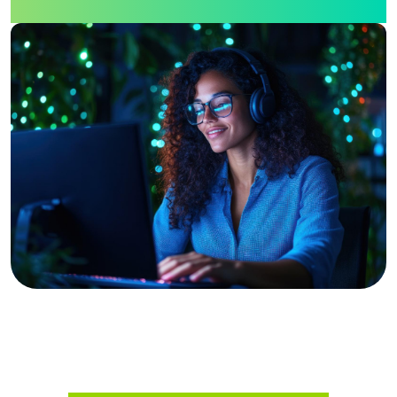
ópticos,
fontes de
luz/laser,
medidores de
potência
óptica e
medidores de
campo
elétrico.
Fale com um especialista