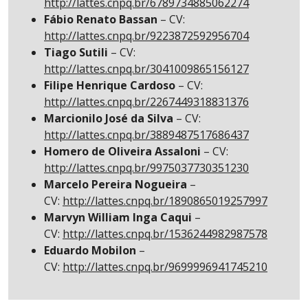
http://lattes.cnpq.br/6789734885062274
Fábio Renato Bassan
– CV:
http://lattes.cnpq.br/9223872592956704
Tiago Sutili
– CV:
http://lattes.cnpq.br/3041009865156127
Filipe Henrique Cardoso
– CV:
http://lattes.cnpq.br/2267449318831376
Marcionilo José da Silva
– CV:
http://lattes.cnpq.br/3889487517686437
Homero de Oliveira Assaloni
– CV:
http://lattes.cnpq.br/9975037730351230
Marcelo Pereira Nogueira
–
CV:
http://lattes.cnpq.br/1890865019257997
Marvyn William Inga Caqui
–
CV:
http://lattes.cnpq.br/1536244982987578
Eduardo Mobilon
–
CV:
http://lattes.cnpq.br/9699996941745210