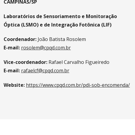
CAMPINAS/SP
Laboratórios de Sensoriamento e Monitoração
Óptica (LSMO) e de Integração Fotônica (LIF)
Coordenador:
João Batista Rosolem
E-mail:
rosolem@cpqd.com.br
Vice-coordenador:
Rafael Carvalho Figueiredo
E-mail:
rafaelcf@cpqd.com.br
Website:
https://www.cpqd.com.br/pdi-sob-encomenda/