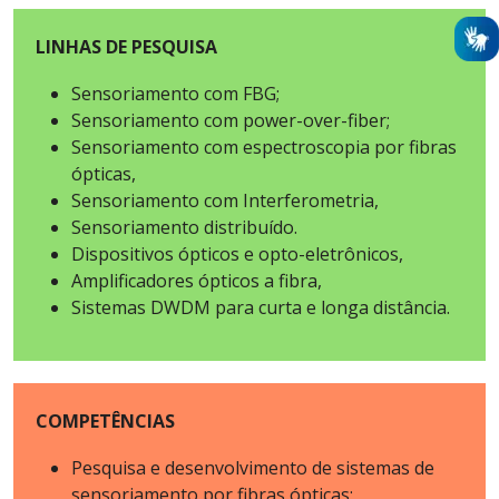
LINHAS DE PESQUISA
Sensoriamento com FBG;
Sensoriamento com power-over-fiber;
Sensoriamento com espectroscopia por fibras
ópticas,
Sensoriamento com Interferometria,
Sensoriamento distribuído.
Dispositivos ópticos e opto-eletrônicos,
Amplificadores ópticos a fibra,
Sistemas DWDM para curta e longa distância.
COMPETÊNCIAS
Pesquisa e desenvolvimento de sistemas de
sensoriamento por fibras ópticas;