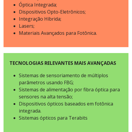
Óptica Integrada;
Dispositivos Opto-Eletrônicos;
Integração Híbrida;
Lasers;
Materiais Avançados para Fotônica.
TECNOLOGIAS RELEVANTES MAIS AVANÇADAS
Sistemas de sensoriamento de múltiplos
parâmetros usando FBG;
Sistemas de alimentação por fibra óptica para
sensores na alta tensão;
Dispositivos ópticos baseados em fotônica
integrada.
Sistemas ópticos para Terabits