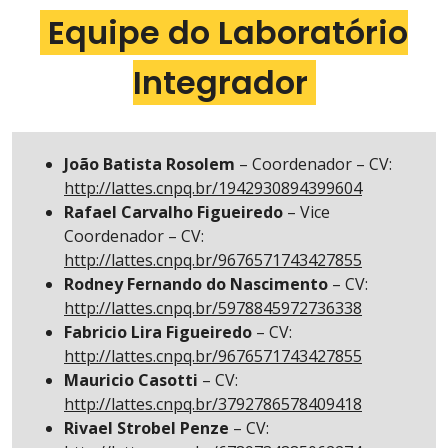
Equipe do Laboratório
Integrador
João Batista Rosolem
– Coordenador – CV:
http://lattes.cnpq.br/1942930894399604
Rafael Carvalho Figueiredo
– Vice
Coordenador – CV:
http://lattes.cnpq.br/9676571743427855
Rodney Fernando do Nascimento
– CV:
http://lattes.cnpq.br/5978845972736338
Fabricio Lira Figueiredo
– CV:
http://lattes.cnpq.br/9676571743427855
Mauricio Casotti
– CV:
http://lattes.cnpq.br/3792786578409418
Rivael Strobel Penze
– CV: