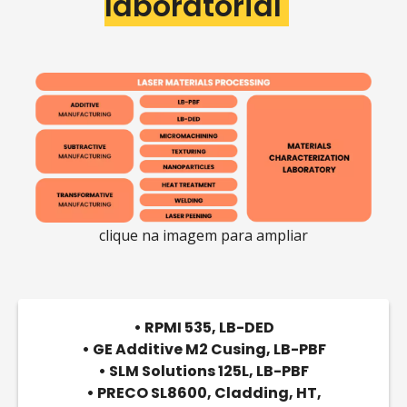
laboratorial
clique na imagem para ampliar
• RPMI 535, LB-DED
• GE Additive M2 Cusing, LB-PBF
• SLM Solutions 125L, LB-PBF
• PRECO SL8600, Cladding, HT,