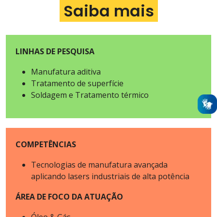
Saiba mais
LINHAS DE PESQUISA
Manufatura aditiva
Tratamento de superfície
Soldagem e Tratamento térmico
COMPETÊNCIAS
Tecnologias de manufatura avançada
aplicando lasers industriais de alta potência
ÁREA DE FOCO DA ATUAÇÃO