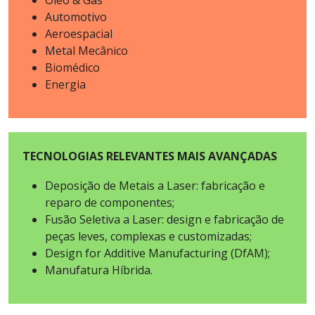
Óleo & Gás
Automotivo
Aeroespacial
Metal Mecânico
Biomédico
Energia
TECNOLOGIAS RELEVANTES MAIS AVANÇADAS
Deposição de Metais a Laser: fabricação e
reparo de componentes;
Fusão Seletiva a Laser: design e fabricação de
peças leves, complexas e customizadas;
Design for Additive Manufacturing (DfAM);
Manufatura Híbrida.