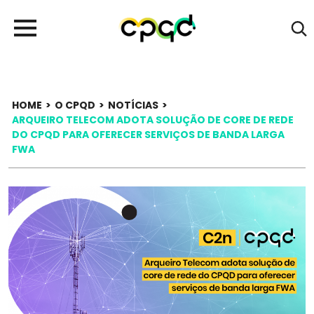
HOME
>
O CPQD
>
NOTÍCIAS
>
ARQUEIRO TELECOM ADOTA SOLUÇÃO DE CORE DE REDE
DO CPQD PARA OFERECER SERVIÇOS DE BANDA LARGA
FWA