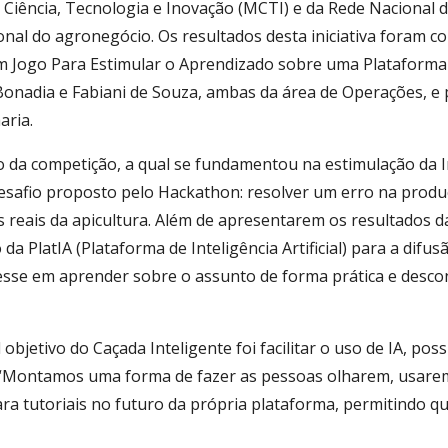
Ciência, Tecnologia e Inovação (MCTI) e da Rede Nacional d
nal do agronegócio. Os resultados desta iniciativa foram co
Um Jogo Para Estimular o Aprendizado sobre uma Plataforma d
Bonadia e Fabiani de Souza, ambas da área de Operações, e 
aria.
da competição, a qual se fundamentou na estimulação da Inte
desafio proposto pelo Hackathon: resolver um erro na produ
 reais da apicultura. Além de apresentarem os resultados da 
o da PlatIA (Plataforma de Inteligência Artificial) para a di
sse em aprender sobre o assunto de forma prática e desco
 objetivo do Caçada Inteligente foi facilitar o uso de IA, po
 “Montamos uma forma de fazer as pessoas olharem, usarem
ara tutoriais no futuro da própria plataforma, permitindo q