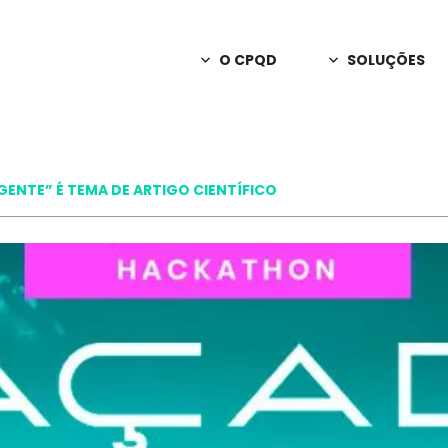
O CPQD
SOLUÇÕES
Sobre o CPQD
Consultoria
Apoio em decisõ
Notícias
C2n
GENTE” É TEMA DE ARTIGO CIENTÍFICO
Releases
Redes privativas
A Marca CPQD
PD&I Sob En
Inovação e criaç
Programa de Parcerias
Interação Int
Relatório Anual
IA para canais 
Trabalhe Conosco
Orbill
Monetização, fa
Fale Conosco