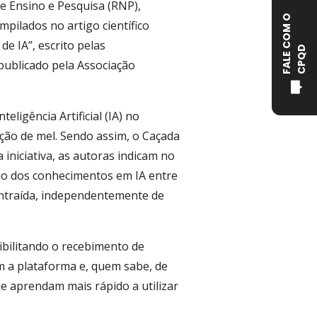
e Ensino e Pesquisa (RNP),
F
A
L
E
C
O
M
O
C
P
Q
mpilados no artigo científico
e IA”, escrito pelas
D
publicado pela Associação
ligência Artificial (IA) no
ção de mel. Sendo assim, o Caçada
iniciativa, as autoras indicam no
fusão dos conhecimentos em IA entre
ntraída, independentemente de
ssibilitando o recebimento de
 a plataforma e, quem sabe, de
ue aprendam mais rápido a utilizar