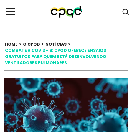
HOME
>
O CPQD
>
NOTÍCIAS
>
COMBATE À COVID-19: CPQD OFERECE ENSAIOS
GRATUITOS PARA QUEM ESTÁ DESENVOLVENDO
VENTILADORES PULMONARES