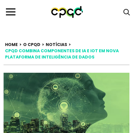
HOME
>
O CPQD
>
NOTÍCIAS
>
CPQD COMBINA COMPONENTES DE IA E IOT EM NOVA
PLATAFORMA DE INTELIGÊNCIA DE DADOS