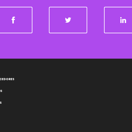
ECEDORES
IS
S