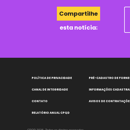
Compartilhe
esta notícia:
POLÍTICA DE PRIVACIDADE
PRÉ-CADASTRO DE FORN
CANAL DE INTEGRIDADE
INFORMAÇÕES CADASTRA
CONTATO
AVISOS DE CONTRATAÇÕE
RELATÓRIO ANUAL CPQD
CPQD 2026. Todos os direitos reservados.