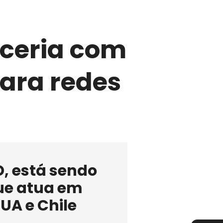
rceria com
para redes
D, está sendo
que atua em
UA e Chile