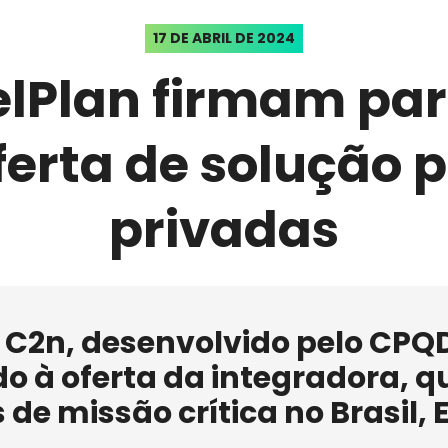
17 DE ABRIL DE 2024
lPlan firmam pa
ferta de solução 
privadas
 C2n, desenvolvido pelo CPQ
o à oferta da integradora, 
de missão crítica no Brasil, E