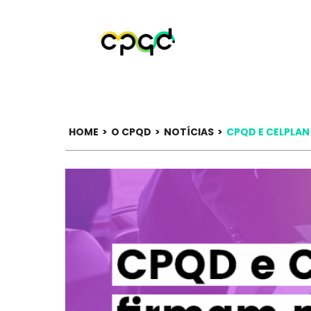
HOME
>
O CPQD
>
NOTÍCIAS
>
CPQD E CELPLAN