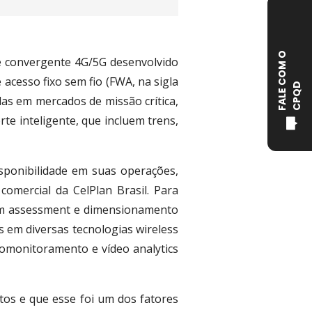
F
A
L
E
C
O
M
O
C
P
Q
e convergente 4G/5G desenvolvido
 acesso fixo sem fio (FWA, na sigla
D
das em mercados de missão crítica,
rte inteligente, que incluem trens,
sponibilidade em suas operações,
omercial da CelPlan Brasil. Para
 com assessment e dimensionamento
s em diversas tecnologias wireless
deomonitoramento e vídeo analytics
tos e que esse foi um dos fatores