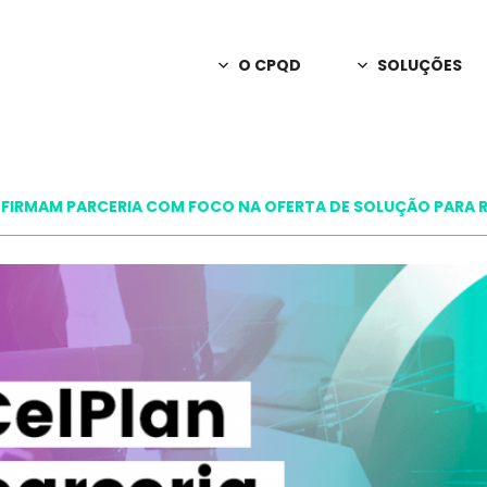
O CPQD
SOLUÇÕES
Sobre o CPQD
Consultoria
Apoio em decisõ
Notícias
C2n
 FIRMAM PARCERIA COM FOCO NA OFERTA DE SOLUÇÃO PARA 
Releases
Redes privativas
A Marca CPQD
PD&I Sob En
Inovação e criaç
Programa de Parcerias
Interação Int
Relatório Anual
IA para canais 
Trabalhe Conosco
Orbill
Monetização, fa
Fale Conosco