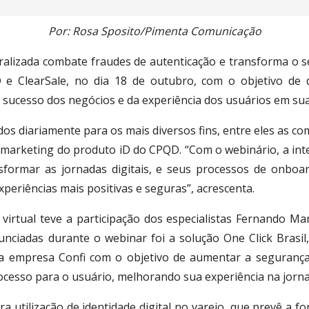
Por: Rosa Sposito/Pimenta Comunicação
tralizada combate fraudes de autenticação e transforma o s
e ClearSale, no dia 18 de outubro, com o objetivo de di
 sucesso dos negócios e da experiência dos usuários em suas
ados diariamente para os mais diversos fins, entre eles as c
marketing do produto iD do CPQD. “Com o webinário, a inten
sformar as jornadas digitais, e seus processos de onboar
eriências mais positivas e seguras”, acrescenta.
irtual teve a participação dos especialistas Fernando Mar
unciadas durante o webinar foi a solução One Click Brasi
 a empresa Confi com o objetivo de aumentar a segurança
ocesso para o usuário, melhorando sua experiência na jorn
para utilização de identidade digital no varejo, que prevê a