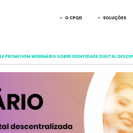
O CPQD
SOLUÇÕES
Sobre o CPQD
Consultoria
Apoio em decisõ
Notícias
C2n
LE PROMOVEM WEBINÁRIO SOBRE IDENTIDADE DIGITAL DESCE
Releases
Redes privativas
A Marca CPQD
PD&I Sob En
Inovação e criaç
Programa de Parcerias
Interação Int
Relatório Anual
IA para canais 
Trabalhe Conosco
Orbill
Monetização, fa
Fale Conosco