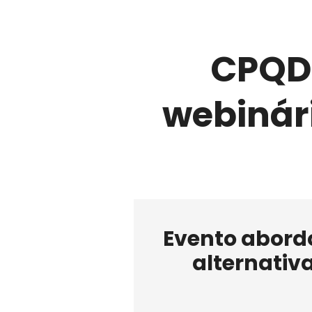
CPQD
webinári
Evento abordo
alternativ