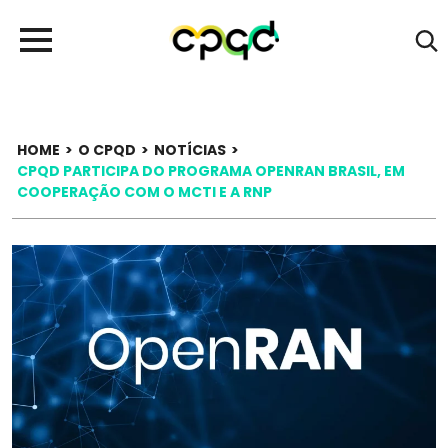
HOME
>
O CPQD
>
NOTÍCIAS
>
CPQD PARTICIPA DO PROGRAMA OPENRAN BRASIL, EM
COOPERAÇÃO COM O MCTI E A RNP