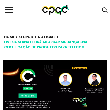
HOME
>
O CPQD
>
NOTÍCIAS
>
LIVE COM ANATEL IRÁ ABORDAR MUDANÇAS NA
CERTIFICAÇÃO DE PRODUTOS PARA TELECOM