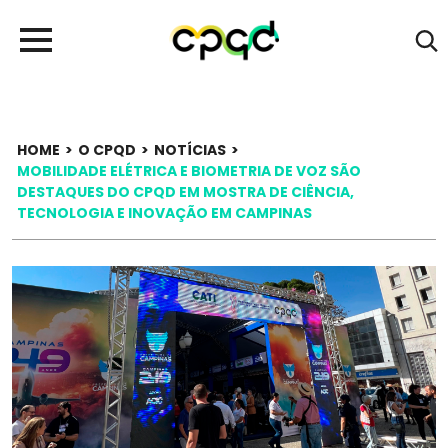
HOME
>
O CPQD
>
NOTÍCIAS
>
MOBILIDADE ELÉTRICA E BIOMETRIA DE VOZ SÃO
DESTAQUES DO CPQD EM MOSTRA DE CIÊNCIA,
TECNOLOGIA E INOVAÇÃO EM CAMPINAS