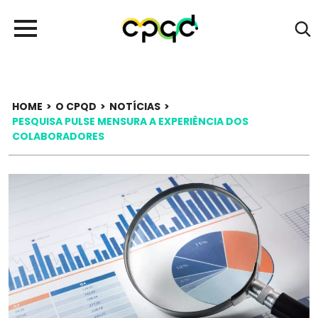
HOME
>
O CPQD
>
NOTÍCIAS
>
PESQUISA PULSE MENSURA A EXPERIÊNCIA DOS
COLABORADORES