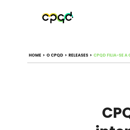
HOME
>
O CPQD
>
RELEASES
>
CPQD FILIA-SE 
CPQ