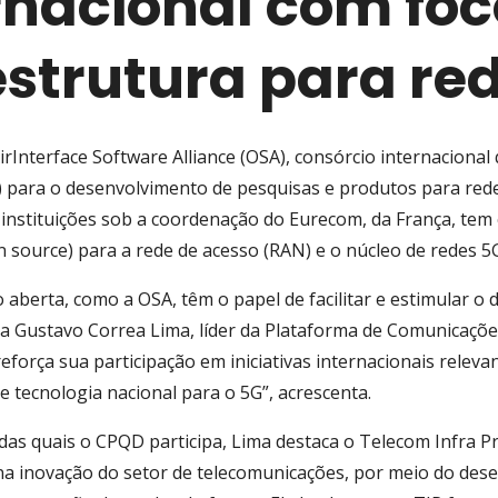
rnacional com fo
estrutura para re
irInterface Software Alliance (OSA), consórcio internacional
) para o desenvolvimento de pesquisas e produtos para rede
instituições sob a coordenação do Eurecom, da França, tem
source) para a rede de acesso (RAN) e o núcleo de redes 5G
aberta, como a OSA, têm o papel de facilitar e estimular o
ica Gustavo Correa Lima, líder da Plataforma de Comunicaçõ
reforça sua participação em iniciativas internacionais relev
de tecnologia nacional para o 5G”, acrescenta.
s das quais o CPQD participa, Lima destaca o Telecom Infra P
 na inovação do setor de telecomunicações, por meio do des