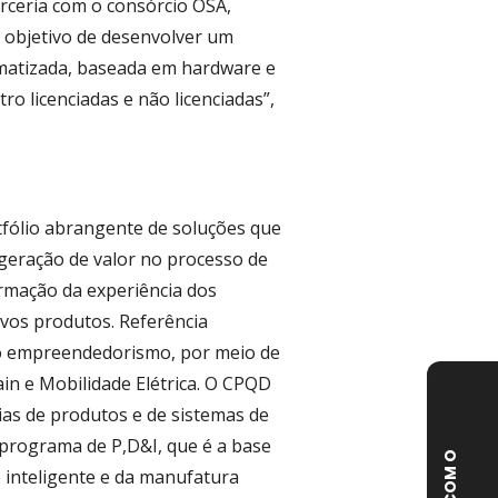
arceria com o consórcio OSA,
 objetivo de desenvolver um
matizada, baseada em hardware e
ro licenciadas e não licenciadas”,
fólio abrangente de soluções que
 geração de valor no processo de
ormação da experiência dos
ovos produtos. Referência
 o empreendedorismo, por meio de
ain e Mobilidade Elétrica. O CPQD
ias de produtos e de sistemas de
 programa de P,D&I, que é a base
F
A
L
E
C
O
M
O
C
P
Q
 inteligente e da manufatura