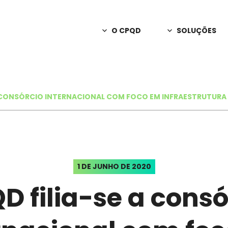
O CPQD
SOLUÇÕES
Sobre o CPQD
Consultoria
Apoio em decisõ
Notícias
C2n
A CONSÓRCIO INTERNACIONAL COM FOCO EM INFRAESTRUTURA 
Releases
Redes privativas
A Marca CPQD
PD&I Sob En
Inovação e criaç
Programa de Parcerias
Interação Int
Relatório Anual
1 DE JUNHO DE 2020
IA para canais 
D filia-se a consó
Trabalhe Conosco
Orbill
Monetização, fa
Fale Conosco