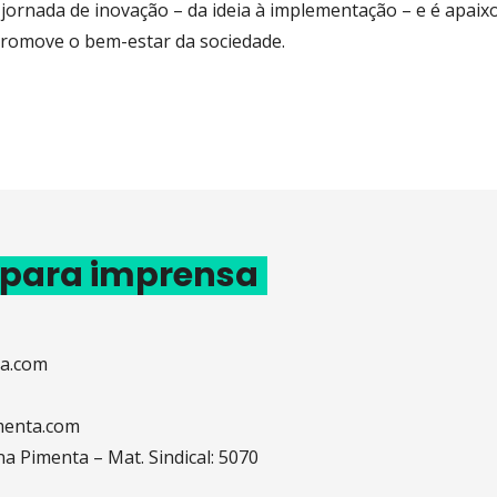
jornada de inovação – da ideia à implementação – e é apaix
promove o bem-estar da sociedade.
 para imprensa
ta.com
menta.com
na Pimenta – Mat. Sindical: 5070