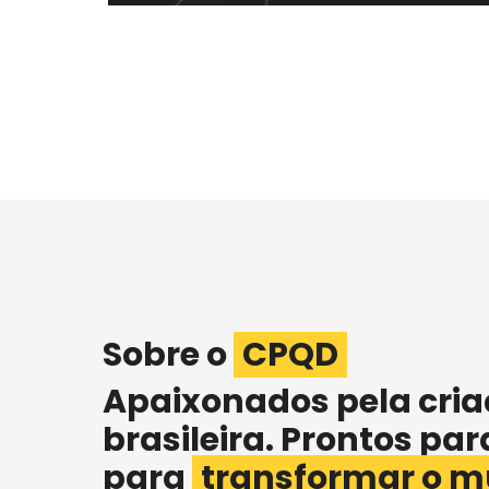
Orbill
e
Solução completa de valoração,
os e
faturamento e cobrança
SAIBA MAIS
Sobre o
CPQD
Apaixonados pela cria
brasileira. Prontos par
para
transformar o m