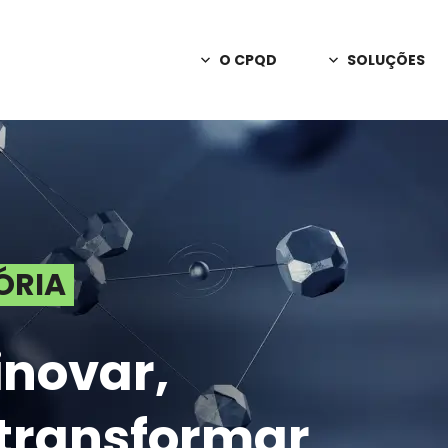
O CPQD
SOLUÇÕES
Sobre o CPQD
Consultoria
Apoio em decisõ
Notícias
C2n
Releases
Redes privativas
A Marca CPQD
PD&I Sob En
Inovação e criaç
ÓRIA
Programa de Parcerias
Interação Int
Relatório Anual
IA para canais 
inovar,
Trabalhe Conosco
Orbill
Monetização, fa
Fale Conosco
 transformar