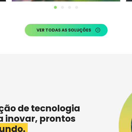
Pailot
VER TODAS AS SOLUÇÕES
AI + IoT. A revolução na inteligência de
dados.
SAIBA MAIS
ção de tecnologia
a inovar, prontos
undo.