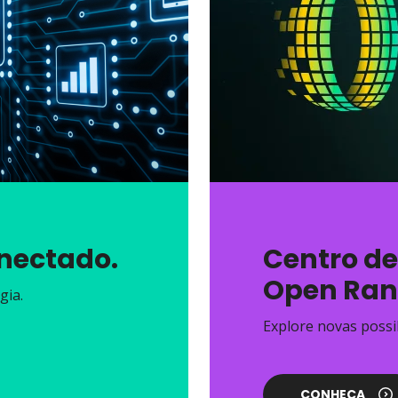
onectado.
Centro d
Open Ran
gia.
Explore novas possi
CONHEÇA