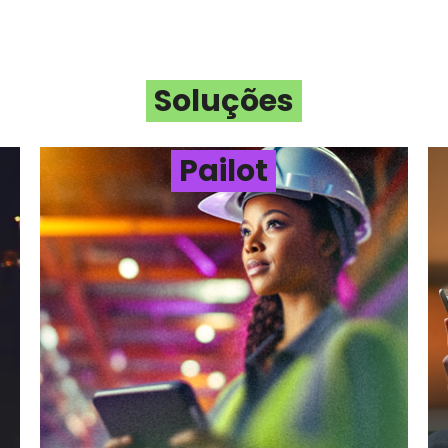
Soluções
teligência
Blockchain
tificial (IA)
Pailot
A Tecnologia pod
initas
transformar a
ssibilidades com a
segurança
eligência Artificial
corporativa
SAIBA MAIS
SAIBA MAIS