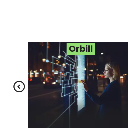
Internet das
In
Coisas (IoT)
Ar
Orbill
Solucione problemas
Inf
empresariais com
po
dados usando IoT
Int
SAIBA MAIS