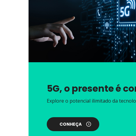
5G, o presente é c
Explore o potencial ilimitado da tecnolo
CONHEÇA